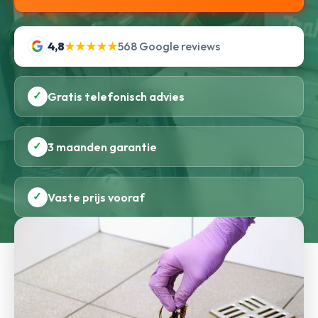
4,8
★★★★★
568 Google reviews
✓
Gratis telefonisch advies
✓
3 maanden garantie
✓
Vaste prijs vooraf