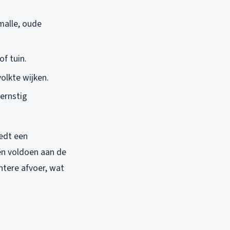
smalle, oude
of tuin.
volkte wijken.
 ernstig
edt een
en voldoen aan de
ntere afvoer, wat