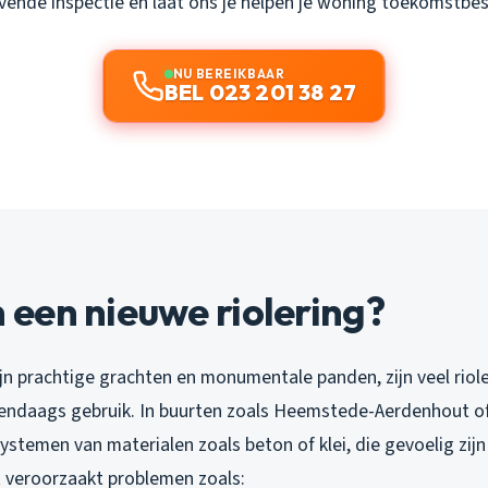
ijvende inspectie en laat ons je helpen je woning toekomstbe
NU BEREIKBAAR
BEL 023 201 38 27
een nieuwe riolering?
jn prachtige grachten en monumentale panden, zijn veel riol
endaags gebruik. In buurten zoals Heemstede-Aerdenhout of 
stemen van materialen zoals beton of klei, die gevoelig zij
t veroorzaakt problemen zoals: