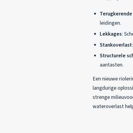
Terugkerende
leidingen.
Lekkages
: Sch
Stankoverlast
Structurele s
aantasten.
Een nieuwe rioler
langdurige oploss
strenge milieuvoor
wateroverlast hel