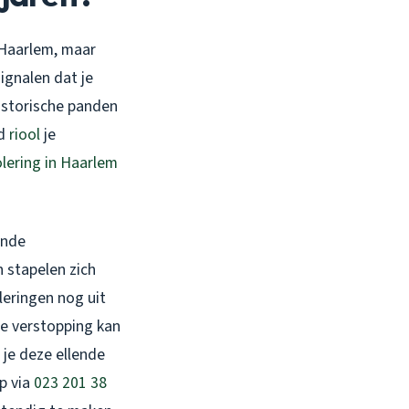
n Haarlem, maar
signalen dat je
istorische panden
nd
riool
je
lering in Haarlem
ende
 stapelen zich
oleringen nog uit
ne verstopping kan
 je deze ellende
p via
023 201 38