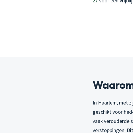
27
voor een vrijbl
Waarom 
In Haarlem, met zi
geschikt voor hed
vaak verouderde sy
verstoppingen. Di