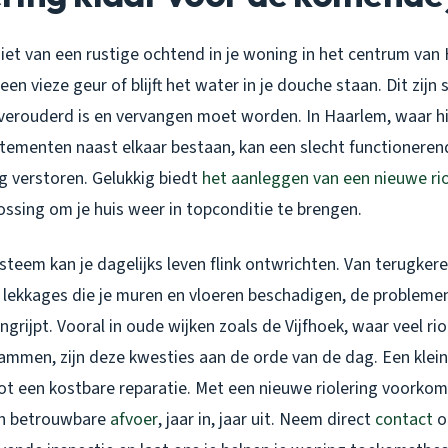
eniet van een rustige ochtend in je woning in het centrum va
een vieze geur of blijft het water in je douche staan. Dit zijn 
k verouderd is en vervangen moet worden. In Haarlem, waar h
ementen naast elkaar bestaan, kan een slecht functionere
 verstoren. Gelukkig biedt
het aanleggen van een nieuwe rio
ssing om je huis weer in topconditie te brengen.
steem kan je dagelijks leven flink ontwrichten. Van terugker
 lekkages die je muren en vloeren beschadigen, de problemen
 ingrijpt. Vooral in oude wijken zoals de Vijfhoek, waar veel ri
ammen, zijn deze kwesties aan de orde van de dag. Een klei
tot een kostbare reparatie. Met een nieuwe riolering voorkom
en betrouwbare
afvoer
, jaar in, jaar uit. Neem direct
contact
o