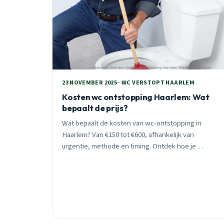
23 NOVEMBER 2025 · WC VERSTOPT HAARLEM
Kosten wc ontstopping Haarlem: Wat
bepaalt de prijs?
Wat bepaalt de kosten van wc-ontstopping in
Haarlem? Van €150 tot €600, afhankelijk van
urgentie, methode en timing. Ontdek hoe je
bespaart en wanneer je direct moet bellen voor
24/7 spoedhulp.