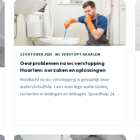
12 OKTOBER 2025 · WC VERSTOPT HAARLEM
Geurproblemen na wc verstopping
Haarlem: oorzaken en oplossingen
Rioollucht na wc-verstopping is gevaarlijk door
waterstofsulfide. Lees over lege watersloten,
restanten in leidingen en lekkages. Spoedhulp 24/7
in heel Haarlem binnen 30 minuten.