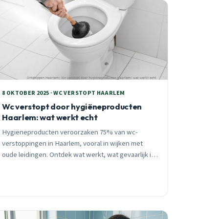
8 OKTOBER 2025 · WC VERSTOPT HAARLEM
Wc verstopt door hygiëneproducten
Haarlem: wat werkt echt
Hygiëneproducten veroorzaken 75% van wc-
verstoppingen in Haarlem, vooral in wijken met
oude leidingen. Ontdek wat werkt, wat gevaarlijk is,
en wanneer je direct moet bellen voor
professionele hulp.