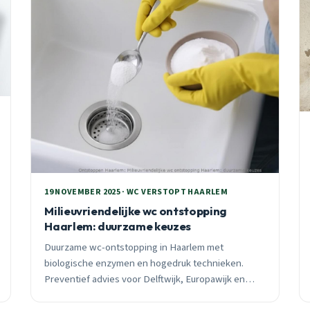
19 NOVEMBER 2025 · WC VERSTOPT HAARLEM
Milieuvriendelijke wc ontstopping
Haarlem: duurzame keuzes
Duurzame wc-ontstopping in Haarlem met
biologische enzymen en hogedruk technieken.
Preventief advies voor Delftwijk, Europawijk en
Vogelenwijk. 24/7 spoedhulp zonder chemicaliën,