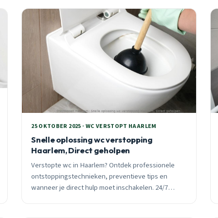
binnen 30 minuten ter plaatse.
25 OKTOBER 2025 · WC VERSTOPT HAARLEM
Snelle oplossing wc verstopping
Haarlem, Direct geholpen
Verstopte wc in Haarlem? Ontdek professionele
ontstoppingstechnieken, preventieve tips en
wanneer je direct hulp moet inschakelen. 24/7
spoedhulp binnen 30 minuten voor alle wijken.