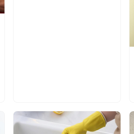
4000 waterschade voorkomt. 24/7 spoedhulp
beschikbaar.