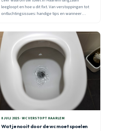
Leer waarom uw toilet in Haarlem langzaam
leegloopt en hoe u dit fixt. Van verstoppingen tot
ontluchtingsissues: handige tips en wanneer
Ontstoppen Haarlem in te schakelen voor
vakkundige hulp.
8 JULI 2025 · WC VERSTOPT HAARLEM
Wat je nooit door de wc moet spoelen