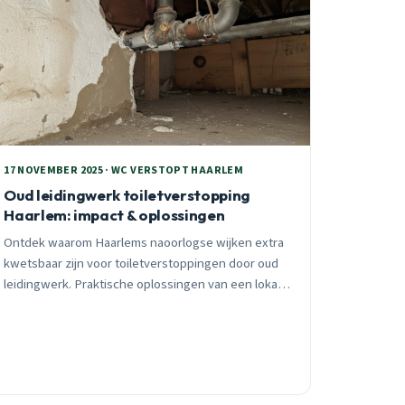
17 NOVEMBER 2025 · WC VERSTOPT HAARLEM
Oud leidingwerk toiletverstopping
Haarlem: impact & oplossingen
Ontdek waarom Haarlems naoorlogse wijken extra
kwetsbaar zijn voor toiletverstoppingen door oud
leidingwerk. Praktische oplossingen van een lokale
specialist met 25 jaar ervaring in Vondelkwartier,
Duinwijk en omgeving.