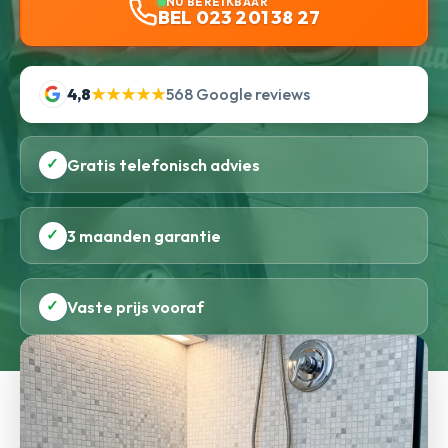
NU BEREIKBAAR
BEL 023 201 38 27
4,8
★★★★★
568 Google reviews
✓
Gratis telefonisch advies
✓
3 maanden garantie
✓
Vaste prijs vooraf