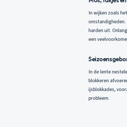
In wijken zoals he
omstandigheden. T
harden uit. Onlan
een veelvoorkome
Seizoensgebo
In de lente nestel
blokkeren afvoeren
ijsblokkades, voor
probleem.