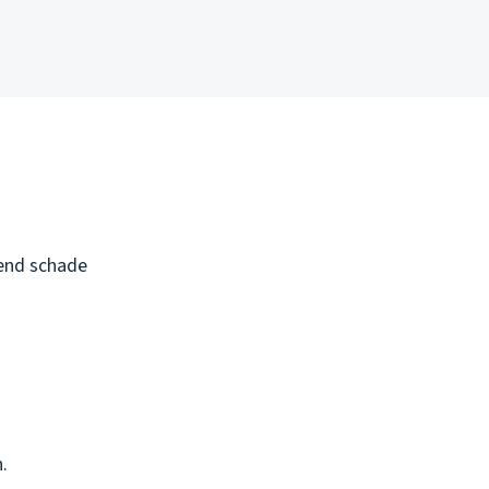
pend schade
.