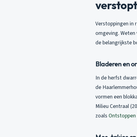
verstop
Verstoppingen in 
omgeving. Weten w
de belangrijkste 
Bladeren en o
In de herfst dwar
de Haarlemmerhout,
vormen een blokka
Milieu Centraal (2
zoals
Ontstoppen
Mos, takjes en f