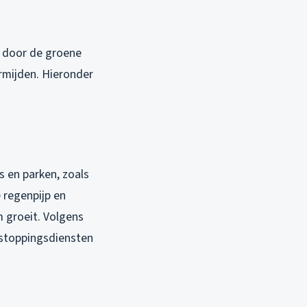
l door de groene
rmijden. Hieronder
 en parken, zoals
 regenpijp en
m groeit. Volgens
ntstoppingsdiensten