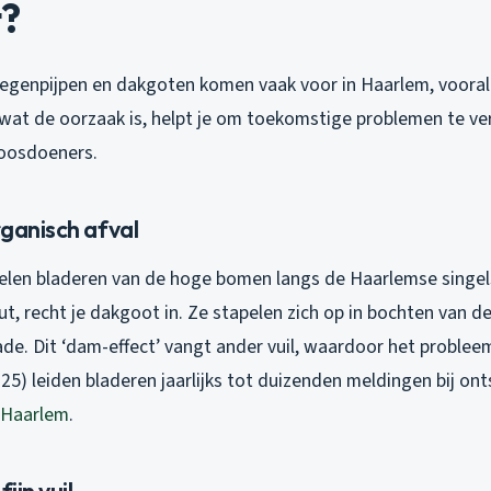
t?
regenpijpen en dakgoten komen vaak voor in Haarlem, voora
at de oorzaak is, helpt je om toekomstige problemen te ve
boosdoeners.
rganisch afval
relen bladeren van de hoge bomen langs de Haarlemse singels
 recht je dakgoot in. Ze stapelen zich op in bochten van de
de. Dit ‘dam-effect’ vangt ander vuil, waardoor het problee
025) leiden bladeren jaarlijks tot duizenden meldingen bij o
 Haarlem
.
ijn vuil