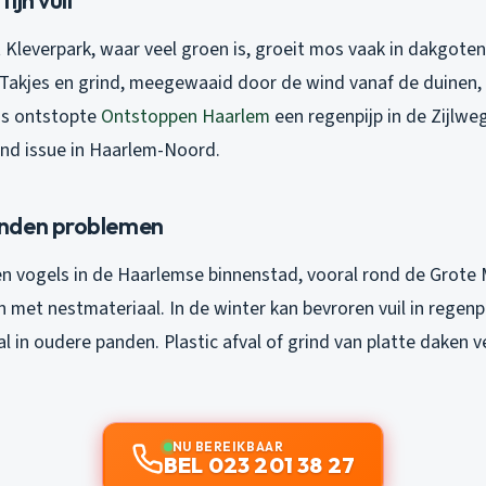
t Kleverpark, waar veel groen is, groeit mos vaak in dakgote
akjes en grind, meegewaaid door de wind vanaf de duinen, 
gs ontstopte
Ontstoppen Haarlem
een regenpijp in de Zijlwe
nd issue in Haarlem-Noord.
nden problemen
en vogels in de Haarlemse binnenstad, vooral rond de Grote 
 met nestmateriaal. In de winter kan bevroren vuil in regenp
al in oudere panden. Plastic afval of grind van platte daken v
NU BEREIKBAAR
BEL 023 201 38 27