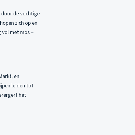
n door de vochtige
hopen zich op en
g vol met mos –
Markt, en
ijpen leiden tot
erergert het