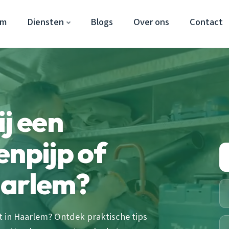
em
Diensten
Blogs
Over ons
Contact
ij een
enpijp of
aarlem?
t in Haarlem? Ontdek praktische tips