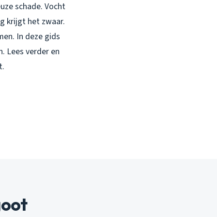
ieuze schade. Vocht
g krijgt het zwaar.
men. In deze gids
n. Lees verder en
t.
goot