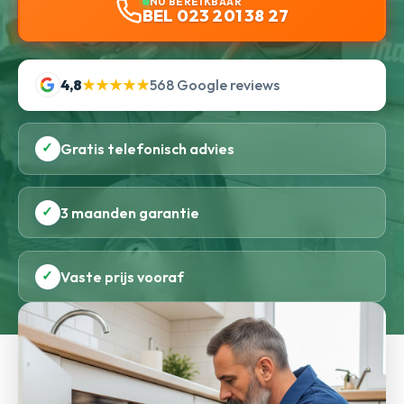
NU BEREIKBAAR
BEL 023 201 38 27
4,8
★★★★★
568 Google reviews
✓
Gratis telefonisch advies
✓
3 maanden garantie
✓
Vaste prijs vooraf