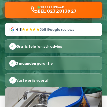
NU BEREIKBAAR
BEL 023 201 38 27
4,8
★★★★★
568 Google reviews
✓
Gratis telefonisch advies
✓
3 maanden garantie
✓
Vaste prijs vooraf