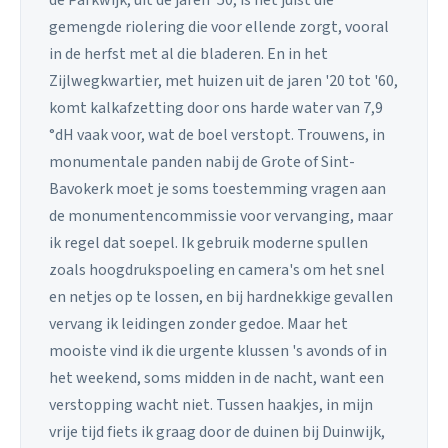
de Parkwijk, uit de jaren '50, is het juist die
gemengde riolering die voor ellende zorgt, vooral
in de herfst met al die bladeren. En in het
Zijlwegkwartier, met huizen uit de jaren '20 tot '60,
komt kalkafzetting door ons harde water van 7,9
°dH vaak voor, wat de boel verstopt. Trouwens, in
monumentale panden nabij de Grote of Sint-
Bavokerk moet je soms toestemming vragen aan
de monumentencommissie voor vervanging, maar
ik regel dat soepel. Ik gebruik moderne spullen
zoals hoogdrukspoeling en camera's om het snel
en netjes op te lossen, en bij hardnekkige gevallen
vervang ik leidingen zonder gedoe. Maar het
mooiste vind ik die urgente klussen 's avonds of in
het weekend, soms midden in de nacht, want een
verstopping wacht niet. Tussen haakjes, in mijn
vrije tijd fiets ik graag door de duinen bij Duinwijk,