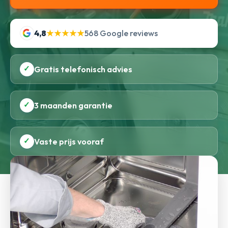
4,8
★★★★★
568 Google reviews
✓
Gratis telefonisch advies
✓
3 maanden garantie
✓
Vaste prijs vooraf