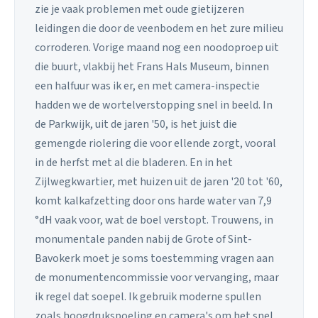
zie je vaak problemen met oude gietijzeren
leidingen die door de veenbodem en het zure milieu
corroderen. Vorige maand nog een noodoproep uit
die buurt, vlakbij het Frans Hals Museum, binnen
een halfuur was ik er, en met camera-inspectie
hadden we de wortelverstopping snel in beeld. In
de Parkwijk, uit de jaren '50, is het juist die
gemengde riolering die voor ellende zorgt, vooral
in de herfst met al die bladeren. En in het
Zijlwegkwartier, met huizen uit de jaren '20 tot '60,
komt kalkafzetting door ons harde water van 7,9
°dH vaak voor, wat de boel verstopt. Trouwens, in
monumentale panden nabij de Grote of Sint-
Bavokerk moet je soms toestemming vragen aan
de monumentencommissie voor vervanging, maar
ik regel dat soepel. Ik gebruik moderne spullen
zoals hoogdrukspoeling en camera's om het snel