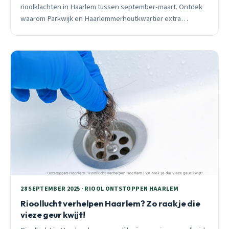
rioolklachten in Haarlem tussen september-maart. Ontdek
waarom Parkwijk en Haarlemmerhoutkwartier extra
kwetsbaar zijn en hoe je €200-500 ontstoppingkosten
voorkomt met preventief onderhoud.
28 SEPTEMBER 2025 · RIOOL ONTSTOPPEN HAARLEM
Rioollucht verhelpen Haarlem? Zo raak je die
vieze geur kwijt!