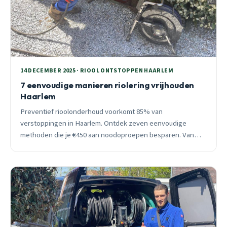
14 DECEMBER 2025 · RIOOL ONTSTOPPEN HAARLEM
7 eenvoudige manieren riolering vrijhouden
Haarlem
Preventief rioolonderhoud voorkomt 85% van
verstoppingen in Haarlem. Ontdek zeven eenvoudige
methoden die je €450 aan noodoproepen besparen. Van
wekelijks heet water tot jaarlijkse inspectie, simpel,
effectief en speciaal voor Haarlemse wijken met oude
leidingen.