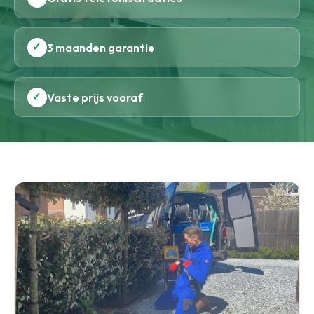
✓
3 maanden garantie
✓
Vaste prijs vooraf