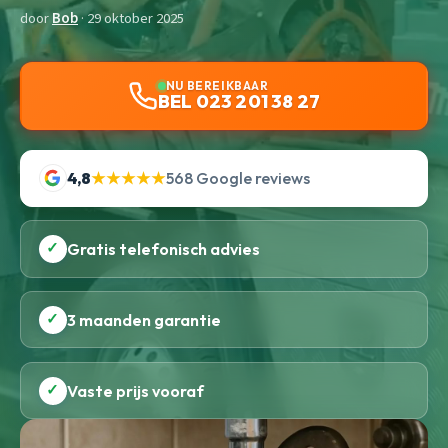
door
Bob
· 29 oktober 2025
NU BEREIKBAAR
BEL 023 201 38 27
4,8
★★★★★
568 Google reviews
✓
Gratis telefonisch advies
✓
3 maanden garantie
✓
Vaste prijs vooraf