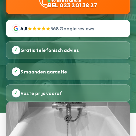
NU BEREIKBAAR
BEL 023 201 38 27
4,8
★★★★★
568 Google reviews
✓
Gratis telefonisch advies
✓
3 maanden garantie
✓
Vaste prijs vooraf