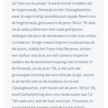
nu? Dan sta ik paraat. Ik werk vooral in wijken als
de Vogelenwijk, Parkwijk en het Zijlwegkwartier,
waar ik regelmatig spoedklussen oppak. Neem nou
de Vogelenwijk, gebouwd in de jaren '60 en '70: daar
zie je vaak problemen met oude gietijzeren
leidingen die door de veenbodem en het zure milieu
corroderen. Vorige maand nog een noodoproep uit
die buurt, vlakbij het Frans Hals Museum, binnen
een halfuur was ik er, en met camera-inspectie
hadden we de wortelverstopping snel in beeld. In
de Parkwijk, uit de jaren '50, is het juist die
gemengde riolering die voor ellende zorgt, vooral
in de herfst met al die bladeren. En in het
Zijlwegkwartier, met huizen uit de jaren '20 tot '60,
komt kalkafzetting door ons harde water van 7,9
°dH vaak voor, wat de boel verstopt. Trouwens, in
monumentale panden nabij de Grote of Sint-