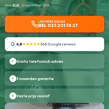
door
Bob
· 13 september 2025
NU BEREIKBAAR
BEL 023 201 38 27
4,8
★★★★★
568 Google reviews
✓
Gratis telefonisch advies
✓
3 maanden garantie
✓
Vaste prijs vooraf