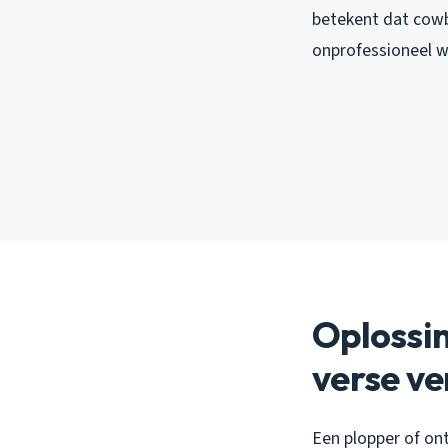
betekent dat cowb
onprofessioneel w
Oplossin
verse ve
Een plopper of ont