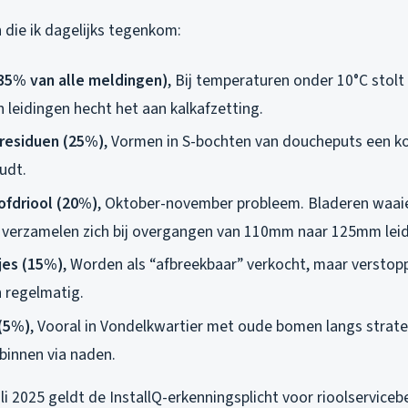
die ik dagelijks tegenkom:
35% van alle meldingen)
, Bij temperaturen onder 10°C stolt 
 leidingen hecht het aan kalkafzetting.
residuen (25%)
, Vormen in S-bochten van doucheputs een k
udt.
ofdriool (20%)
, Oktober-november probleem. Bladeren waai
 verzamelen zich bij overgangen van 110mm naar 125mm leid
jes (15%)
, Worden als “afbreekbaar” verkocht, maar verstop
 regelmatig.
 (5%)
, Vooral in Vondelkwartier met oude bomen langs strat
 binnen via naden.
li 2025 geldt de InstallQ-erkenningsplicht voor rioolserviceb