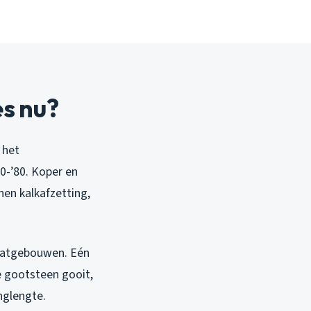
s nu?
 het
60-’80. Koper en
onen kalkafzetting,
 flatgebouwen. Eén
e gootsteen gooit,
nglengte.