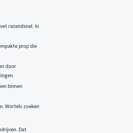
vet razendsnel. In
ompakte prop die
en door
ingen.
pen binnen
en. Wortels zoeken
edrijven. Dat