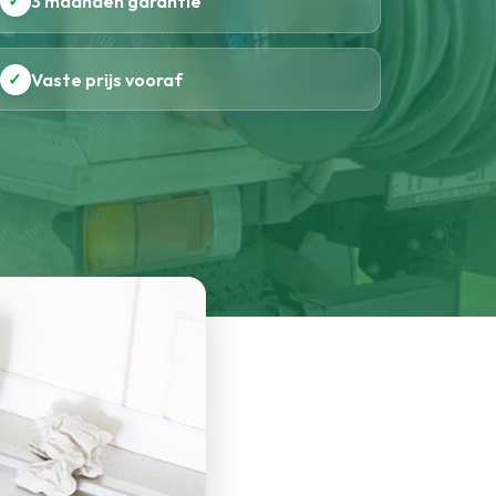
✓
3 maanden garantie
✓
Vaste prijs vooraf