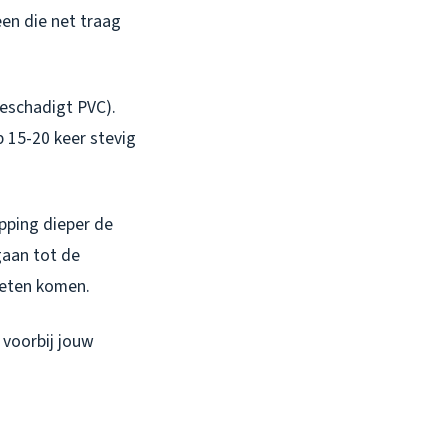
en die net traag
eschadigt PVC).
 15-20 keer stevig
pping dieper de
rgaan tot de
oeten komen.
 voorbij jouw