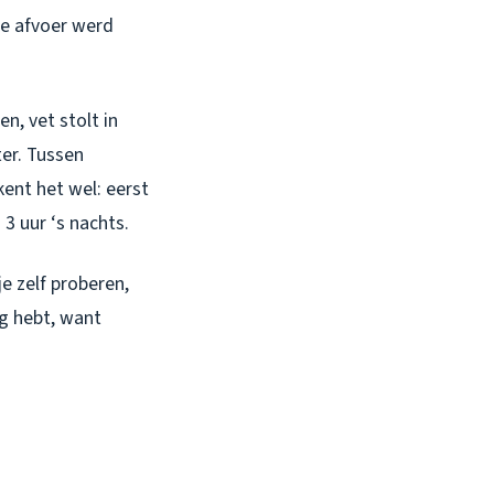
ge afvoer werd
n, vet stolt in
ter. Tussen
ent het wel: eerst
 3 uur ‘s nachts.
e zelf proberen,
ig hebt, want