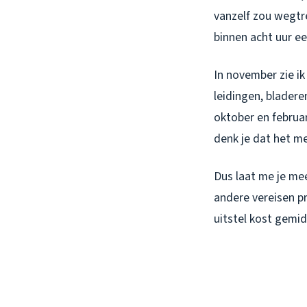
vanzelf zou wegtre
binnen acht uur e
In november zie ik
leidingen, bladere
oktober en februa
denk je dat het mee
Dus laat me je me
andere vereisen pr
uitstel kost gemi