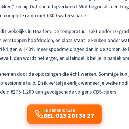
kken,” zei hij. Dat dacht hij verkeerd. Wat begon als een tra
en complete ramp met €800 waterschade.
 dit wekelijks in Haarlem. De temperatuur zakt onder 10 grade
n verstoppen hoofdriolen, en plots staat je keuken onder wa
ri krijgen wij 40% meer spoedmeldingen dan in de zomer. Je k
valt, dan wordt het erger, en uiteindelijk bel je in paniek om
enemen door de oplossingen die écht werken. Sommige kun j
ofessionele hulp. En ik vertel je eerlijk wanneer je welke nod
ddeld €275-1.200 aan gevolgschade volgens CBS-cijfers.
NU BEREIKBAAR
BEL 023 201 38 27