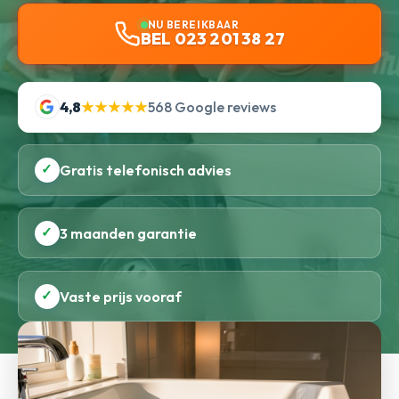
NU BEREIKBAAR
BEL 023 201 38 27
4,8
★★★★★
568 Google reviews
✓
Gratis telefonisch advies
✓
3 maanden garantie
✓
Vaste prijs vooraf