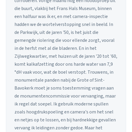
corroderen. Vorige maand nog een noodoproep uit
die buurt, vlakbij het Frans Hals Museum, binnen
een halfuur was ik er, en met camera-inspectie
hadden we de wortelverstopping snel in beeld. In
de Parkwijk, uit de jaren '50, is het juist die
gemengde riolering die voor ellende zorgt, vooral
in de herfst met al die bladeren. En in het
Zijlwegkwartier, met huizen uit de jaren '20 tot '60,
komt kalkafzetting door ons harde water van 7,9
°dH vaak voor, wat de boel verstopt. Trouwens, in
monumentale panden nabij de Grote of Sint-
Bavokerk moet je soms toestemming vragen aan
de monumentencommissie voor vervanging, maar
ik regel dat soepel. Ik gebruik moderne spullen
zoals hoogdrukspoeling en camera's om het snel
en netjes op te lossen, en bij hardnekkige gevallen
vervang ik leidingen zonder gedoe. Maar het