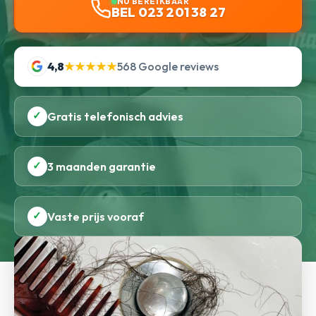
NU BEREIKBAAR
BEL 023 201 38 27
4,8
★★★★★
568 Google reviews
✓
Gratis telefonisch advies
✓
3 maanden garantie
✓
Vaste prijs vooraf